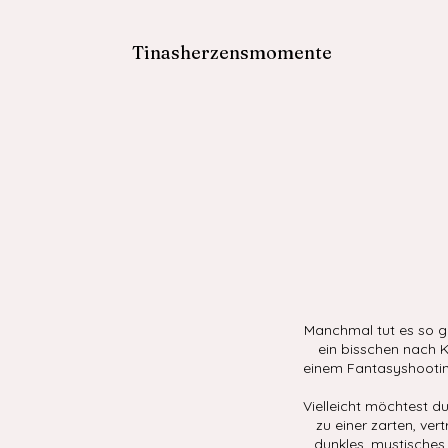
Tinasherzensmomente
Manchmal tut es so gu
ein bisschen nach K
einem Fantasyshooting
Vielleicht möchtest du
zu einer zarten, ver
dunkles, mystisches 