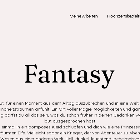
Meine Arbeiten
Hochzeitsbeglei
Fantasy
t, für einen Moment aus dem Alltag auszubrechen und in eine Welt 
indheitsträumen anfühlt. Ein Ort voller Magie, Möglichkeiten und ga
 darfst du all das sein, was du schon früher in deinen Gedanken wars
laut ausgesprochen hast.
 einmal in ein pompöses Kleid schlüpfen und dich wie eine Prinzessi
träumten Elfe. Vielleicht sogar ein Krieger, der von Abenteuer zu Aben
Wesen aus einer anderen Welt. Hell, dunkel, leuchtend, geheimnisvo