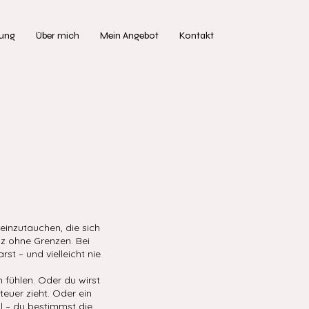
tung
Über mich
Mein Angebot
Kontakt
einzutauchen, die sich
nz ohne Grenzen. Bei
t – und vielleicht nie
n fühlen. Oder du wirst
teuer zieht. Oder ein
ll – du bestimmst die