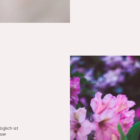
öglich ist
oser