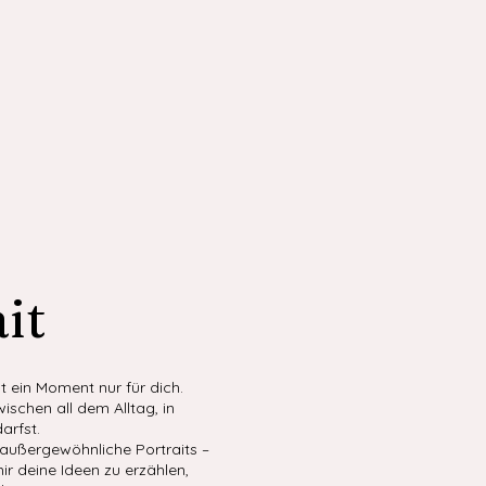
it
st ein Moment nur für dich.
ischen all dem Alltag, in
arfst.
d außergewöhnliche Portraits –
mir deine Ideen zu erzählen,