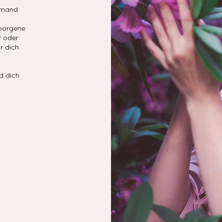
jemand
rborgene
r oder
r dich
d dich