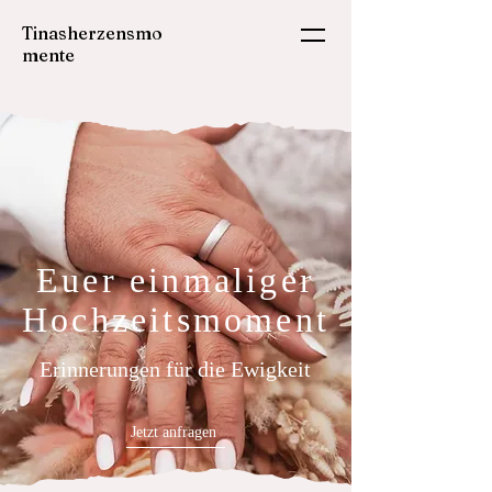
Tinasherzensmo
mente
Euer einmaliger
Hochzeitsmoment
Erinnerungen für die Ewigkeit
Jetzt anfragen